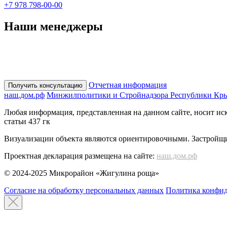
+7 978 798-00-00
Наши менеджеры
+7 978-939-25-68
(Эльвина)
+7 978-939-42-50
(Ирина)
+7 978-939-13-04
(Дарья)
+7 978-398-95-58
(Татьяна)
Отчетная информация
Получить консультацию
наш.дом.рф
Минжилполитики и Стройнадзора Республики Кр
Любая информация, представленная на данном сайте, носит и
статьи 437 гк
Визуализации объекта являются ориентировочными. Застройщи
Проектная декларация размещена на сайте:
наш.дом.рф
© 2024-2025 Микрорайон «Жигулина роща»
Согласие на обработку персональных данных
Политика конфи